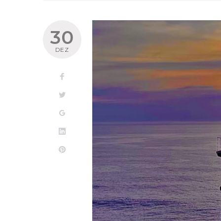
30
DEZ
Facebook
Twitter
Google+
LinkedIn
Pinterest