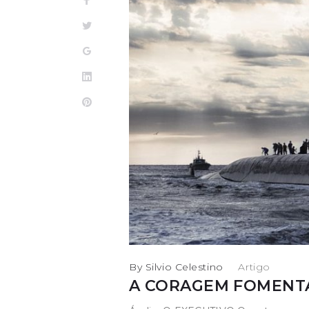
Facebook
Twitter
Google+
LinkedIn
Pinterest
By
Silvio Celestino
in
Artigo
A CORAGEM FOMENTA