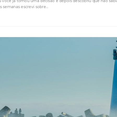
você já tomou uma decisão e depois descobriu que não sabi
as semanas escrevi sobre…