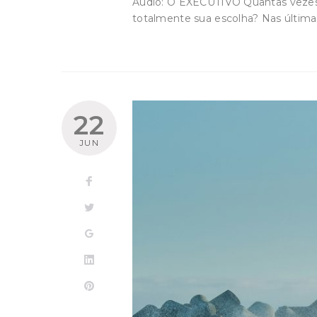
Áudio: O EXECUTIVO Quantas vezes 
totalmente sua escolha? Nas últim
22
JUN
Facebook
Twitter
Google+
LinkedIn
Pinterest