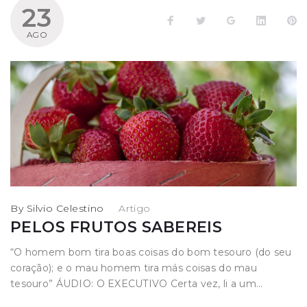
Dia:
23
Facebook
Twitter
Google+
LinkedI
P
23
AGO
de
agosto
de
2025
By
Silvio Celestino
in
Artigo
PELOS FRUTOS SABEREIS
“O homem bom tira boas coisas do bom tesouro (do seu
coração); e o mau homem tira más coisas do mau
tesouro” ÁUDIO: O EXECUTIVO Certa vez, li a um…