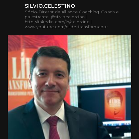
SILVIO.CELESTINO
Sócio-Diretor da Alliance Coaching. Coach e
palestrante. @silviocelestino |
http://linkedin.com/in/celestino |
www.youtube.com/olidertransformador